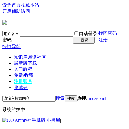
设为首页
收藏本站
开启辅助访问
找回密码
自动登录
密码
注册
登录
快捷导航
知识库
易谱社区
最新版下载
入门教程
免费/收费
注册账号
收藏夹
搜索
热搜:
musicxml
搜索
系统维护中...
|
Archiver
|
手机版
|
小黑屋
|