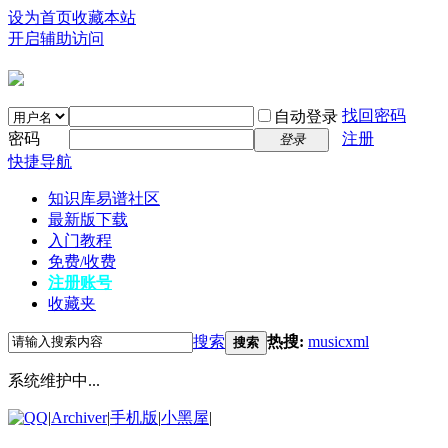
设为首页
收藏本站
开启辅助访问
找回密码
自动登录
密码
注册
登录
快捷导航
知识库
易谱社区
最新版下载
入门教程
免费/收费
注册账号
收藏夹
搜索
热搜:
musicxml
搜索
系统维护中...
|
Archiver
|
手机版
|
小黑屋
|