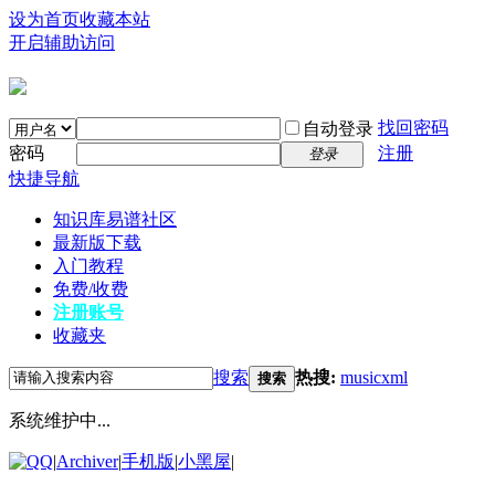
设为首页
收藏本站
开启辅助访问
找回密码
自动登录
密码
注册
登录
快捷导航
知识库
易谱社区
最新版下载
入门教程
免费/收费
注册账号
收藏夹
搜索
热搜:
musicxml
搜索
系统维护中...
|
Archiver
|
手机版
|
小黑屋
|